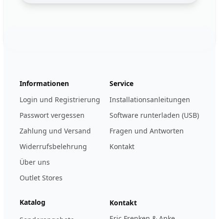
Footer
123ignition.de
Informationen
Service
Login und Registrierung
Installationsanleitungen
Passwort vergessen
Software runterladen (USB)
Zahlung und Versand
Fragen und Antworten
Widerrufsbelehrung
Kontakt
Über uns
Outlet Stores
Katalog
Kontakt
Eric Frenken & Anke