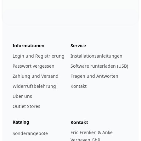
Footer
123ignition.de
Informationen
Service
Login und Registrierung
Installationsanleitungen
Passwort vergessen
Software runterladen (USB)
Zahlung und Versand
Fragen und Antworten
Widerrufsbelehrung
Kontakt
Über uns
Outlet Stores
Katalog
Kontakt
Eric Frenken & Anke
Sonderangebote
Verheyen GbR