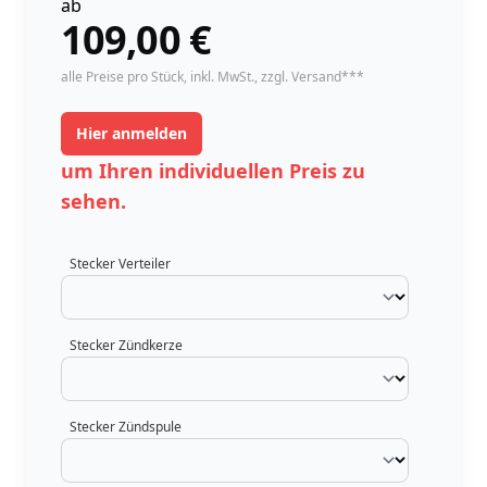
ab
109,00
€
instock
alle Preise pro Stück,
inkl. MwSt.
, zzgl. Versand***
Hier anmelden
um Ihren individuellen Preis zu
sehen.
Stecker Verteiler
Stecker Zündkerze
Stecker Zündspule