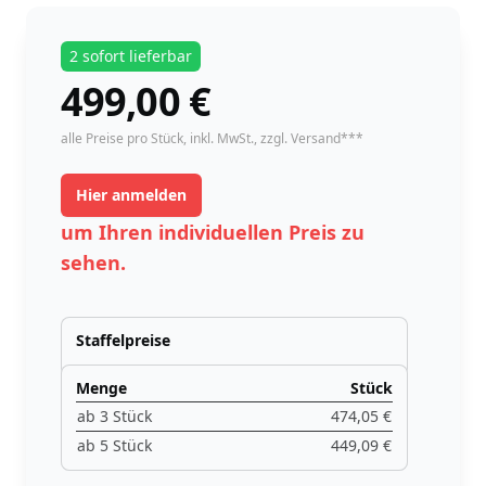
2 sofort lieferbar
499,00
€
instock
alle Preise pro Stück,
inkl. MwSt.
, zzgl. Versand***
Hier anmelden
um Ihren individuellen Preis zu
sehen.
Staffelpreise
Menge
Stück
ab 3 Stück
474,05 €
ab 5 Stück
449,09 €
Menge