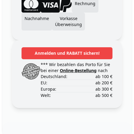
Rechnung
Nachnahme
Vorkasse
Überweisung
Anmelden und RABATT sichern!
*** Wir bezahlen das Porto für Sie
bei einer
Online-Bestellung
nach
Deutschland:
ab 100 €
EU:
ab 200 €
Europa:
ab 300 €
Welt:
ab 500 €
Footer
123ignition.de