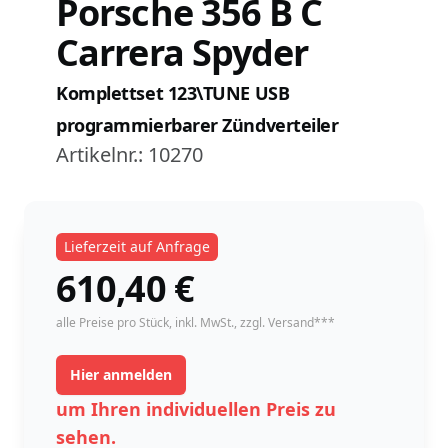
Porsche 356 B C
Carrera Spyder
Komplettset 123\TUNE USB
programmierbarer Zündverteiler
Artikelnr.:
10270
Lieferzeit auf Anfrage
610,40
€
instock
alle Preise pro Stück,
inkl. MwSt.
, zzgl. Versand***
Hier anmelden
um Ihren individuellen Preis zu
sehen.