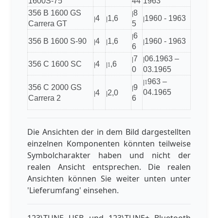
1600S-75
44
1963
356 B 1600 GS
8
|
4
1,6
1960 - 1963
|
|
|
Carrera GT
5
6
|
356 B 1600 S-90
4
1,6
1960 - 1963
|
|
|
6
7
06.1963 –
|
|
356 C 1600 SC
4
,6
|
|
1
0
03.1965
963 –
|
1
356 C 2000 GS
9
|
04.1965
4
2,0
|
|
Carrera 2
6
Die Ansichten der in dem Bild dargestellten
einzelnen Komponenten könnten teilweise
Symbolcharakter haben und nicht der
realen Ansicht entsprechen. Die realen
Ansichten können Sie weiter unten unter
'Lieferumfang' einsehen.
123\TUNE USB und 123\TUNE+ Bluetooth