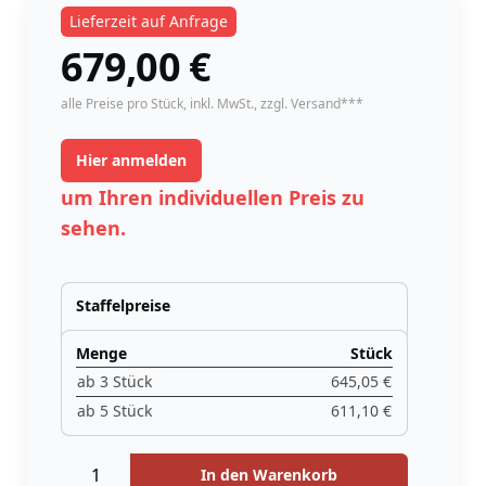
Lieferzeit auf Anfrage
679,00
€
instock
alle Preise pro Stück,
inkl. MwSt.
, zzgl. Versand***
Hier anmelden
um Ihren individuellen Preis zu
sehen.
Staffelpreise
Menge
Stück
ab 3 Stück
645,05 €
ab 5 Stück
611,10 €
Menge
Menge
In den Warenkorb