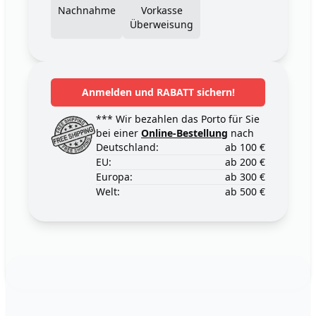
Nachnahme
Vorkasse
Überweisung
Anmelden und RABATT sichern!
*** Wir bezahlen das Porto für Sie
bei einer
Online-Bestellung
nach
Deutschland:
ab 100 €
EU:
ab 200 €
Europa:
ab 300 €
Welt:
ab 500 €
Footer
123ignition.de