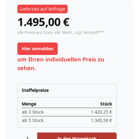
Lieferzeit auf Anfrage
1.495,00
€
instock
alle Preise pro Stück,
inkl. MwSt.
, zzgl. Versand***
Hier anmelden
um Ihren individuellen Preis zu
sehen.
Staffelpreise
Menge
Stück
ab 3 Stück
1.420,25 €
ab 5 Stück
1.345,50 €
Menge
Menge
In den Warenkorb