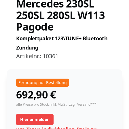
Mercedes 230SL
250SL 280SL W113
Pagode
Komplettpaket 123\TUNE+ Bluetooth
Zündung
Artikelnr.:
10361
Fertigung auf Bestellung
692,90
€
instock
alle Preise pro Stück,
inkl. MwSt.
, zzgl. Versand***
Hier anmelden