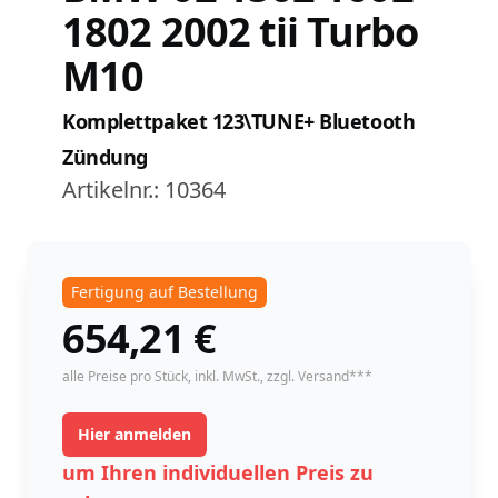
1802 2002 tii Turbo
M10
Komplettpaket 123\TUNE+ Bluetooth
Zündung
Artikelnr.:
10364
Fertigung auf Bestellung
654,21
€
instock
alle Preise pro Stück,
inkl. MwSt.
, zzgl. Versand***
Hier anmelden
um Ihren individuellen Preis zu