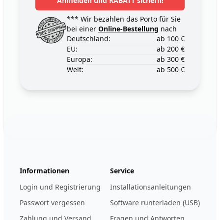
Anmelden und RABATT sichern!
*** Wir bezahlen das Porto für Sie
bei einer
Online-Bestellung
nach
Deutschland:
ab 100 €
EU:
ab 200 €
Europa:
ab 300 €
Welt:
ab 500 €
Footer
123ignition.de
Informationen
Service
Login und Registrierung
Installationsanleitungen
Passwort vergessen
Software runterladen (USB)
Zahlung und Versand
Fragen und Antworten