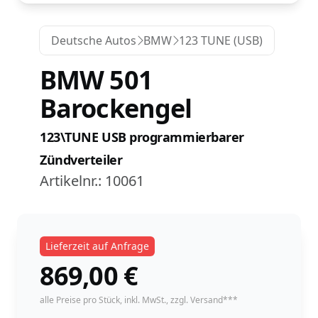
Deutsche Autos
BMW
123 TUNE (USB)
BMW 501
Barockengel
123\TUNE USB programmierbarer
Zündverteiler
Artikelnr.:
10061
Lieferzeit auf Anfrage
869,00
€
instock
alle Preise pro Stück,
inkl. MwSt.
, zzgl. Versand***