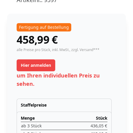
Fertigung auf Bestellung
458,99
€
instock
alle Preise pro Stück,
inkl. MwSt.
, zzgl. Versand***
Hier anmelden
um Ihren individuellen Preis zu
sehen.
Staffelpreise
Menge
Stück
ab 3 Stück
436,05 €