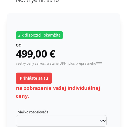
2 k dispozícii okamžite
od
499,00
€
instock
všetky ceny za kus,
vrátane DPH
, plus prepravného***
Prihláste sa tu
na zobrazenie vašej individuálnej
ceny.
Viečko rozdeľovača