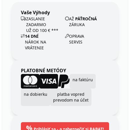
Vaše Výhody
ZASLANIE
AŽ
PÄŤROČNÁ
ZADARMO
ZÁRUKA
UŽ OD 100 € ***
14 DNÍ
OPRAVA
NÁROK NA
SERVIS
VRÁTENIE
PLATOBNÉ METÓDY
na faktúru
na dobierku
platba vopred
prevodom na účet
%
Prihlásiť sa - a zabezpečiť si RABAT!