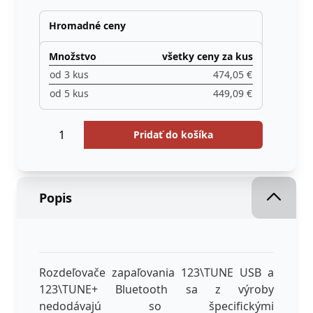
Hromadné ceny
Množstvo
všetky ceny za kus
od 3 kus
474,05 €
od 5 kus
449,09 €
Množstvo
Menge
Pridať do košíka
Popis
Rozdeľovače zapaľovania 123\TUNE USB a
123\TUNE+ Bluetooth sa z výroby
nedodávajú so špecifickými