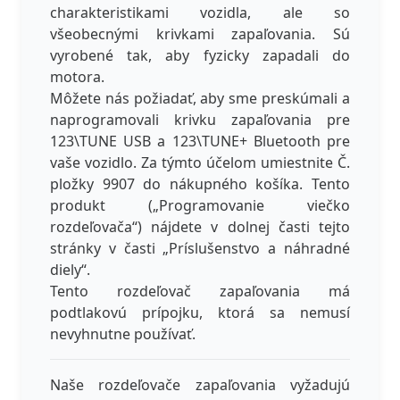
charakteristikami vozidla, ale so
všeobecnými krivkami zapaľovania. Sú
vyrobené tak, aby fyzicky zapadali do
motora.
Môžete nás požiadať, aby sme preskúmali a
naprogramovali krivku zapaľovania pre
123\TUNE USB a 123\TUNE+ Bluetooth pre
vaše vozidlo. Za týmto účelom umiestnite Č.
pložky 9907 do nákupného košíka. Tento
produkt („Programovanie viečko
rozdeľovača“) nájdete v dolnej časti tejto
stránky v časti „Príslušenstvo a náhradné
diely“.
Tento rozdeľovač zapaľovania má
podtlakovú prípojku, ktorá sa nemusí
nevyhnutne používať.
Naše rozdeľovače zapaľovania vyžadujú