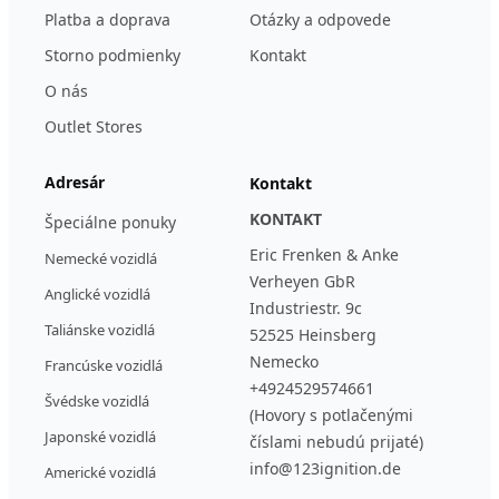
Platba a doprava
Otázky a odpovede
Storno podmienky
Kontakt
O nás
Outlet Stores
Adresár
Kontakt
KONTAKT
Špeciálne ponuky
Eric Frenken & Anke
Nemecké vozidlá
Verheyen GbR
Anglické vozidlá
Industriestr. 9c
Taliánske vozidlá
52525 Heinsberg
Nemecko
Francúske vozidlá
+4924529574661
Švédske vozidlá
(Hovory s potlačenými
Japonské vozidlá
číslami nebudú prijaté)
info@123ignition.de
Americké vozidlá