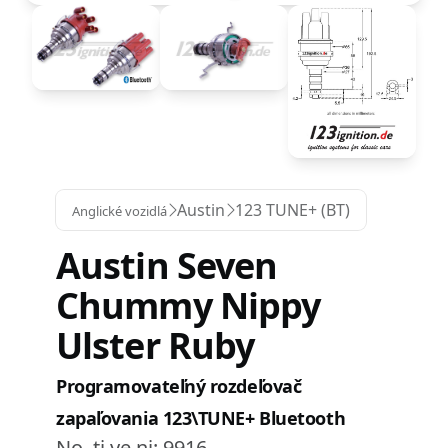
Austin
123 TUNE+ (BT)
Anglické vozidlá
Austin Seven
Chummy Nippy
Ulster Ruby
Programovateľný rozdeľovač
zapaľovania 123\TUNE+ Bluetooth
No. ti ye ni:
9916