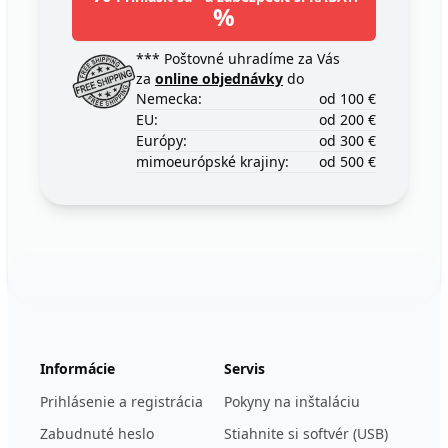
%
*** Poštovné uhradíme za Vás
za
online objednávky
do
Nemecka:
od 100 €
EU:
od 200 €
Európy:
od 300 €
mimoeurópské krajiny:
od 500 €
Footer
123ignition.de
Informácie
Servis
Prihlásenie a registrácia
Pokyny na inštaláciu
Zabudnuté heslo
Stiahnite si softvér (USB)