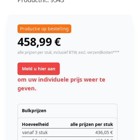
Productie op bestelling
458,99
€
instock
alle prijzen per stuk,
inclusief BTW
, excl. verzendkosten***
Meld u hier aan
om uw individuele prijs weer te
geven.
Bulkprijzen
Hoeveelheid
alle prijzen per stuk
vanaf 3 stuk
436,05 €