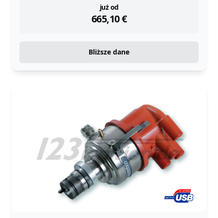
instock
już od
665,10
€
Bliższe dane