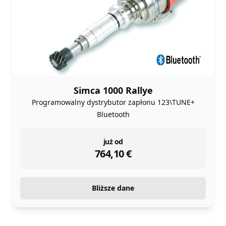
Simca 1000 Rallye
Programowalny dystrybutor zapłonu 123\TUNE+
Bluetooth
instock
już od
764,10
€
Bliższe dane