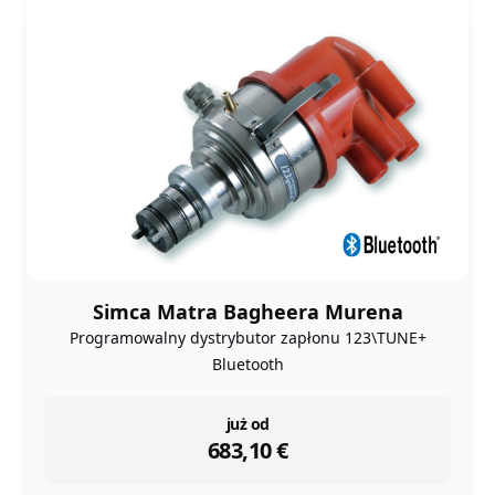
Simca Matra Bagheera Murena
Programowalny dystrybutor zapłonu 123\TUNE+
Bluetooth
instock
już od
683,10
€