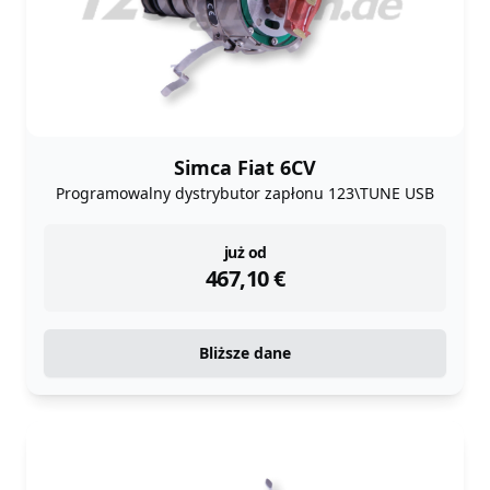
Simca Fiat 6CV
Programowalny dystrybutor zapłonu 123\TUNE USB
instock
już od
467,10
€
Bliższe dane