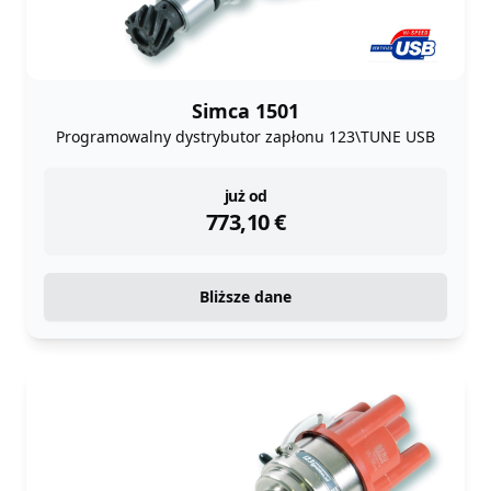
Simca 1501
Programowalny dystrybutor zapłonu 123\TUNE USB
instock
już od
773,10
€
Bliższe dane