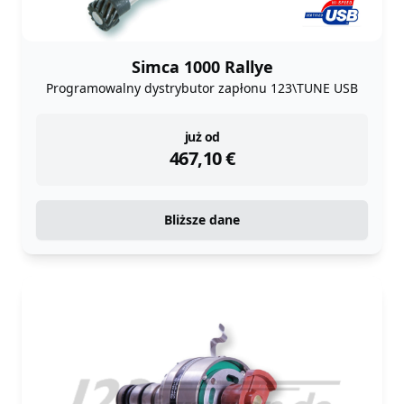
Simca 1000 Rallye
Programowalny dystrybutor zapłonu 123\TUNE USB
instock
już od
467,10
€
Bliższe dane