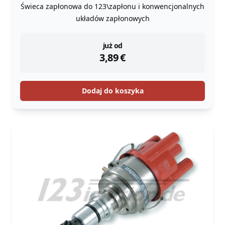
Świeca zapłonowa do 123\zapłonu i konwencjonalnych
układów zapłonowych
instock
już od
3,89
€
Dodaj do koszyka