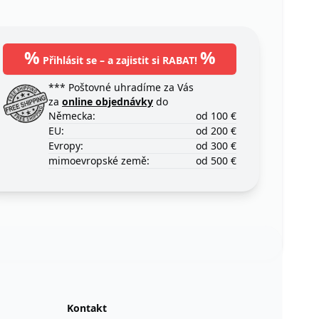
%
%
Přihlásit se – a zajistit si RABAT!
*** Poštovné uhradíme za Vás
za
online objednávky
do
Německa:
od 100 €
EU:
od 200 €
Evropy:
od 300 €
mimoevropské země:
od 500 €
Kontakt