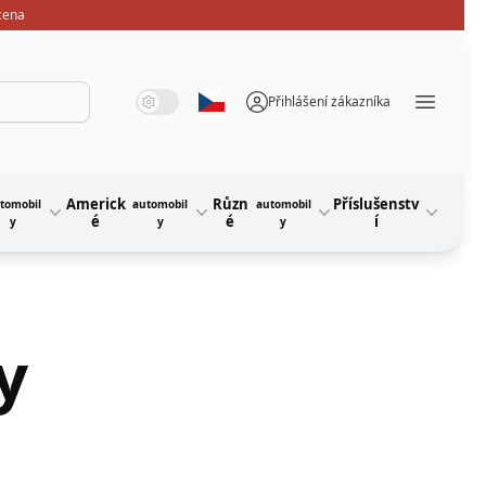
 cena
Systémový režim
Tmavý režim
Světelný režim
Přihlášení zákazníka
Vyberte jazyk
Menü ö
Americk
Různ
Příslušenstv
tomobil
automobil
automobil
é
é
í
y
y
y
y