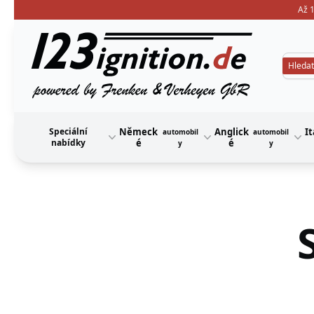
Až 1
123ignition
Speciální
Německ
Anglick
It
automobil
automobil
nabídky
é
é
y
y