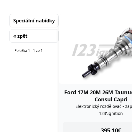
Speciální nabídky
« zpět
Řazení
Položka 1 - 1 ze 1
Ford 17M 20M 26M Taunu
Consul Capri
Elektronický rozdělovač - za
123\ignition
instock
395,10
€