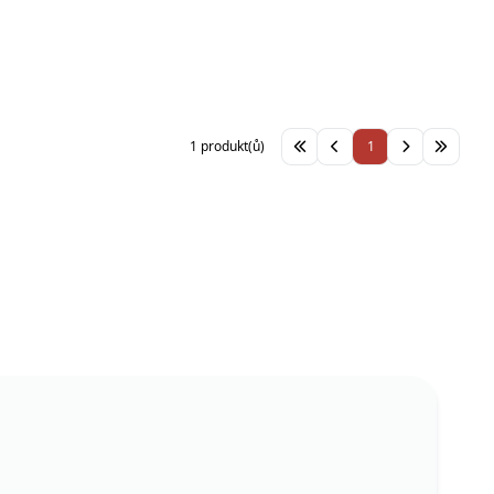
1 produkt(ů)
1