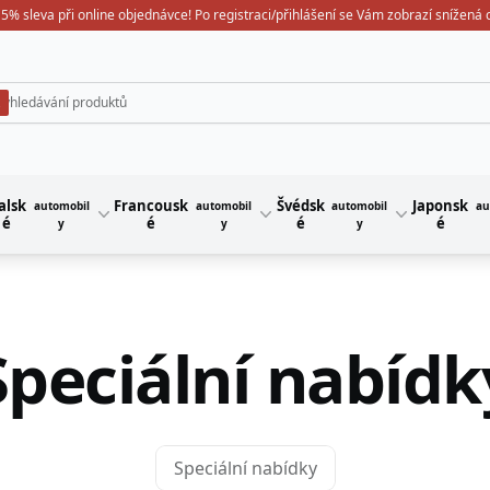
5% sleva při online objednávce! Po registraci/přihlášení se Vám zobrazí snížená
alsk
Francousk
Švédsk
Japonsk
automobil
automobil
automobil
au
é
é
é
é
y
y
y
Speciální nabídk
Speciální nabídky