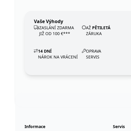
Vaše Výhody
ZASLÁNÍ ZDARMA
AŽ
PĚTILETÁ
JIŽ OD 100 €***
ZÁRUKA
14 DNÍ
OPRAVA
NÁROK NA VRÁCENÍ
SERVIS
Footer
123ignition.de
Informace
Servis